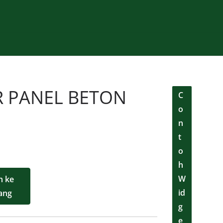
 PANEL BETON
C
o
n
t
o
h
W
 ke
id
ang
g
e