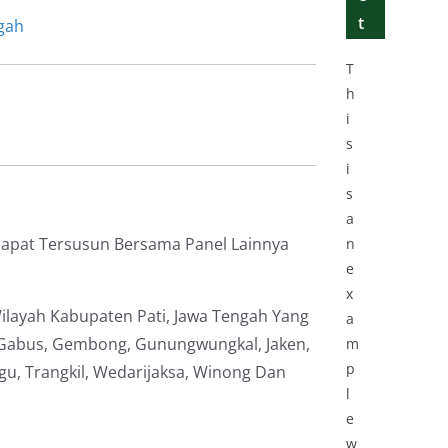
t
gah
T
h
i
s
i
s
a
Dapat Tersusun Bersama Panel Lainnya
n
e
x
ilayah Kabupaten Pati, Jawa Tengah Yang
a
, Gabus, Gembong, Gunungwungkal, Jaken,
m
p
gu, Trangkil, Wedarijaksa, Winong Dan
l
e
w