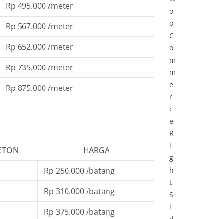
Rp 495.000 /meter
o
o
Rp 567.000 /meter
C
Rp 652.000 /meter
o
m
Rp 735.000 /meter
m
e
Rp 875.000 /meter
r
c
e
R
i
ETON
HARGA
g
Rp 250.000 /batang
h
t
Rp 310.000 /batang
S
i
Rp 375.000 /batang
d