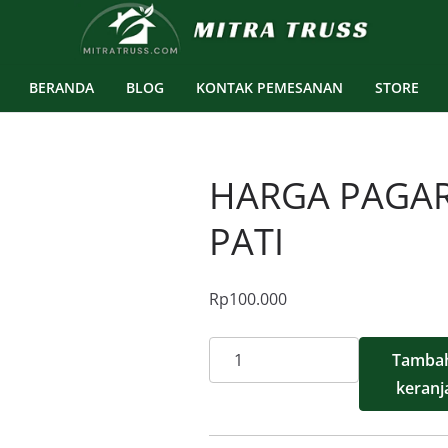
BERANDA
BLOG
KONTAK PEMESANAN
STORE
HARGA PAGAR
PATI
Rp
100.000
Kuantitas
Tambah
Harga
keranj
Pagar
Panel