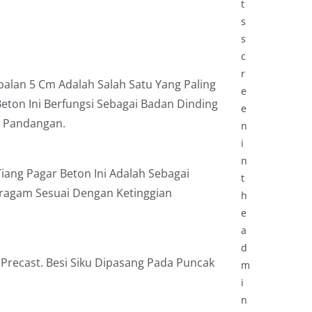
t
s
s
c
r
balan 5 Cm Adalah Salah Satu Yang Paling
e
eton Ini Berfungsi Sebagai Badan Dinding
e
i Pandangan.
n
i
n
ang Pagar Beton Ini Adalah Sebagai
t
eragam Sesuai Dengan Ketinggian
h
e
a
d
Precast. Besi Siku Dipasang Pada Puncak
m
i
n