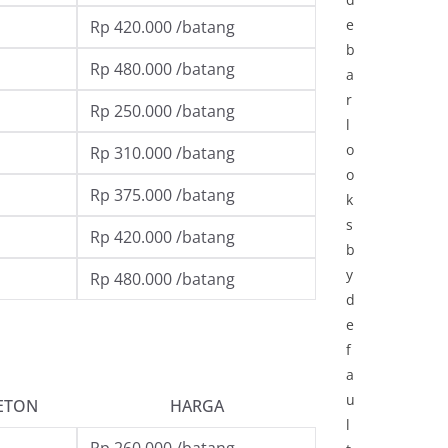
e
Rp 420.000 /batang
b
Rp 480.000 /batang
a
r
Rp 250.000 /batang
l
o
Rp 310.000 /batang
o
Rp 375.000 /batang
k
s
Rp 420.000 /batang
b
y
Rp 480.000 /batang
d
e
f
a
u
ETON
HARGA
l
Rp 260.000 /batang