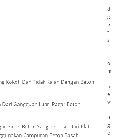
i
d
g
e
t
s
f
r
o
m
t
ang Kokoh Dan Tidak Kalah Dengan Beton
h
e
w
 Dari Gangguan Luar. Pagar Beton
i
d
g
ar Panel Beton Yang Terbuat Dari Plat
e
gunakan Campuran Beton Basah.