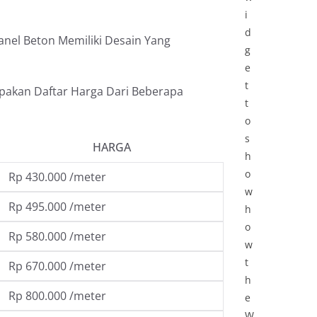
i
d
anel Beton Memiliki Desain Yang
g
e
t
upakan Daftar Harga Dari Beberapa
t
o
s
HARGA
h
o
Rp 430.000 /meter
w
Rp 495.000 /meter
h
o
Rp 580.000 /meter
w
t
Rp 670.000 /meter
h
Rp 800.000 /meter
e
W