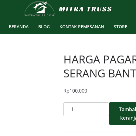
BERANDA
BLOG
KONTAK PEMESANAN
STORE
HARGA PAGAR
SERANG BAN
Rp
100.000
Kuantitas
Tambah
Harga
keranj
Pagar
Panel