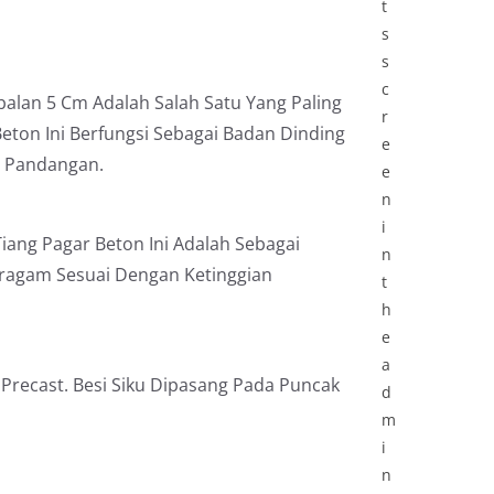
t
s
s
c
balan 5 Cm Adalah Salah Satu Yang Paling
r
eton Ini Berfungsi Sebagai Badan Dinding
e
i Pandangan.
e
n
i
ang Pagar Beton Ini Adalah Sebagai
n
eragam Sesuai Dengan Ketinggian
t
h
e
a
Precast. Besi Siku Dipasang Pada Puncak
d
m
i
n