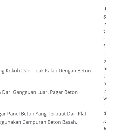
i
d
g
e
t
s
f
r
o
m
ang Kokoh Dan Tidak Kalah Dengan Beton
t
h
e
 Dari Gangguan Luar. Pagar Beton
w
i
ar Panel Beton Yang Terbuat Dari Plat
d
g
gunakan Campuran Beton Basah.
e