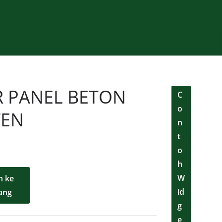
 PANEL BETON
C
o
TEN
n
t
o
h
W
 ke
id
ang
g
e