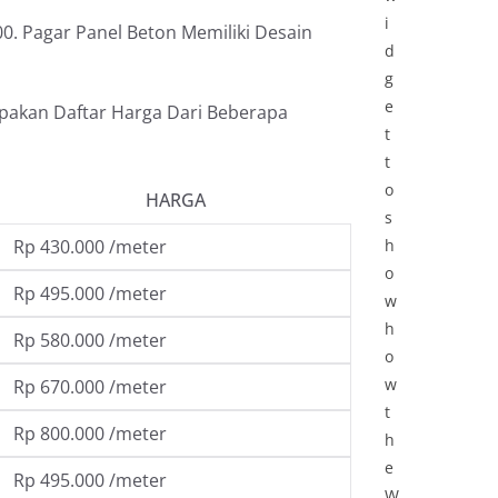
i
0. Pagar Panel Beton Memiliki Desain
d
g
e
upakan Daftar Harga Dari Beberapa
t
t
o
HARGA
s
Rp 430.000 /meter
h
o
Rp 495.000 /meter
w
h
Rp 580.000 /meter
o
w
Rp 670.000 /meter
t
Rp 800.000 /meter
h
e
Rp 495.000 /meter
W