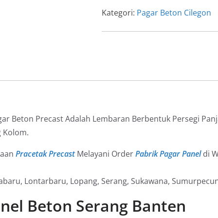
Beton
Kategori:
Pagar Beton Cilegon
Serang
Banten
gar Beton Precast Adalah Lembaran Berbentuk Persegi Pan
g Kolom.
haan
Pracetak Precast
Melayani Order
Pabrik Pagar Panel
di W
abaru, Lontarbaru, Lopang, Serang, Sukawana, Sumurpecun
anel Beton Serang Banten