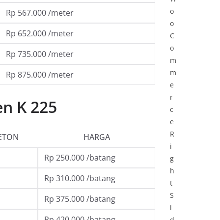
o
Rp 567.000 /meter
o
Rp 652.000 /meter
C
o
Rp 735.000 /meter
m
m
Rp 875.000 /meter
e
r
en K 225
c
e
R
ETON
HARGA
i
Rp 250.000 /batang
g
h
Rp 310.000 /batang
t
S
Rp 375.000 /batang
i
Rp 420.000 /batang
d