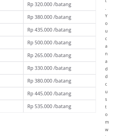
t
Rp 320.000 /batang
.
Y
Rp 380.000 /batang
o
Rp 435.000 /batang
u
c
Rp 500.000 /batang
a
n
Rp 265.000 /batang
a
Rp 330.000 /batang
d
d
Rp 380.000 /batang
c
u
Rp 445.000 /batang
s
Rp 535.000 /batang
t
o
m
w