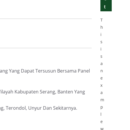
t
T
h
i
s
i
s
a
jang Yang Dapat Tersusun Bersama Panel
n
e
x
ilayah Kabupaten Serang, Banten Yang
a
m
p
g, Terondol, Unyur Dan Sekitarnya.
l
e
w