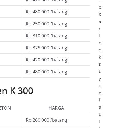
e
Rp 480.000 /batang
b
a
Rp 250.000 /batang
r
Rp 310.000 /batang
l
o
Rp 375.000 /batang
o
k
Rp 420.000 /batang
s
Rp 480.000 /batang
b
y
d
en K 300
e
f
a
ETON
HARGA
u
Rp 260.000 /batang
l