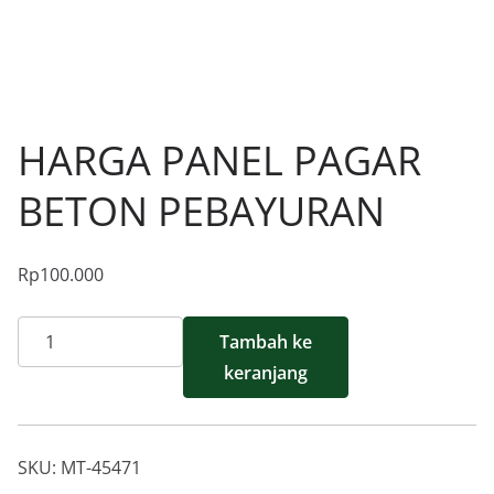
HARGA PANEL PAGAR
BETON PEBAYURAN
Rp
100.000
Kuantitas
Tambah ke
Harga
keranjang
Panel
Pagar
Beton
SKU:
MT-45471
Pebayuran