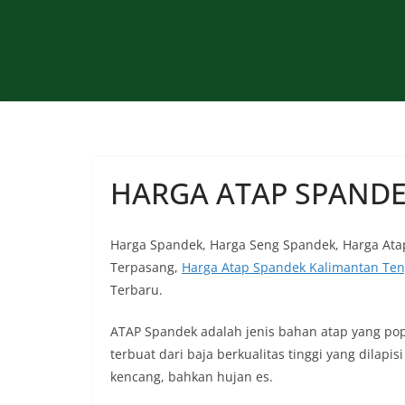
Skip
to
content
HARGA ATAP SPAND
Harga Spandek, Harga Seng Spandek, Harga Ata
Terpasang,
Harga Atap Spandek Kalimantan Te
Terbaru.
ATAP Spandek adalah jenis bahan atap yang pop
terbuat dari baja berkualitas tinggi yang dila
kencang, bahkan hujan es.