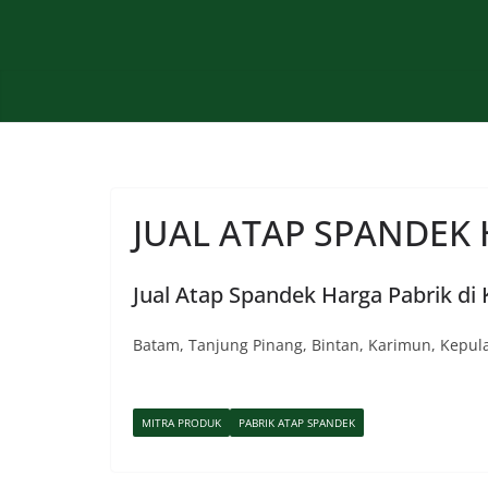
Skip
to
content
JUAL ATAP SPANDEK 
Jual Atap Spandek Harga Pabrik di 
Batam, Tanjung Pinang, Bintan, Karimun, Kepul
MITRA PRODUK
PABRIK ATAP SPANDEK