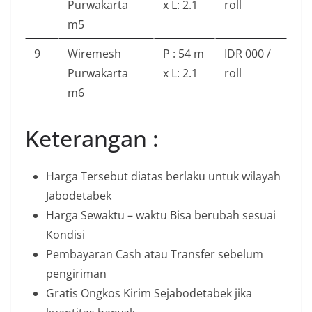
Purwakarta
x L: 2.1
roll
m5
9
Wiremesh
P : 54 m
IDR 000 /
Purwakarta
x L: 2.1
roll
m6
Keterangan :
Harga Tersebut diatas berlaku untuk wilayah
Jabodetabek
Harga Sewaktu – waktu Bisa berubah sesuai
Kondisi
Pembayaran Cash atau Transfer sebelum
pengiriman
Gratis Ongkos Kirim Sejabodetabek jika