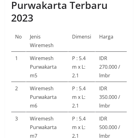
Purwakarta Terbaru
2023
No
Jenis
Dimensi
Harga
Wiremesh
1
Wiremesh
P : 5.4
IDR
Purwakarta
m x L:
270.000 /
m5
2.1
lmbr
2
Wiremesh
P : 5.4
IDR
Purwakarta
m x L:
350.000 /
m6
2.1
lmbr
3
Wiremesh
P : 5.4
IDR
Purwakarta
m x L:
500.000 /
m7
2.1
lmbr